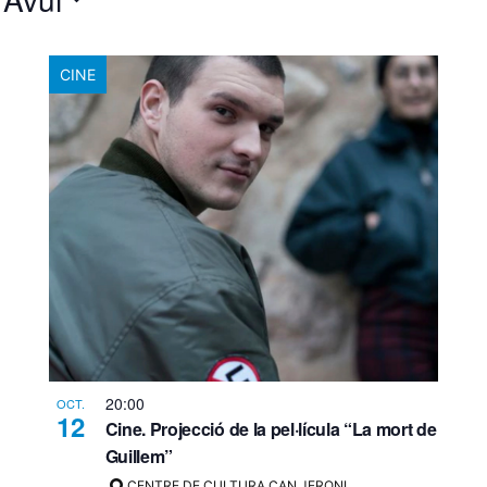
CINE
s
20:00
OCT.
12
Cine. Projecció de la pel·lícula “La mort de
Guillem”
CENTRE DE CULTURA CAN JERONI