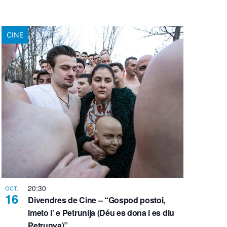
CINE
20:30
OCT.
16
Divendres de Cine – “Gospod postoi,
imeto i’ e Petrunija (Déu es dona i es diu
Petrunya)”