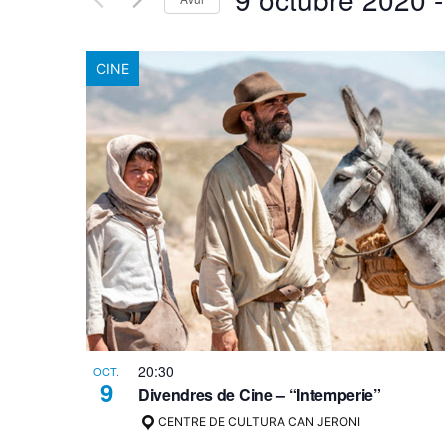
i
clau.
Select
Cerqueu
cerca
CINE
date.
Esdeveniments
d'Esdeveniment
per
paraula
clau.
20:30
OCT.
9
Divendres de Cine – “Intemperie”
CENTRE DE CULTURA CAN JERONI