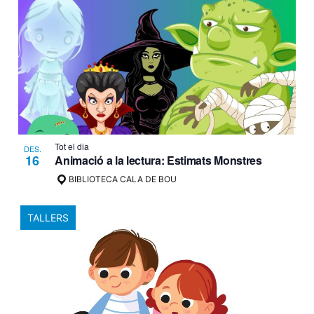
d'E
Tot el dia
DES.
16
Animació a la lectura: Estimats Monstres
BIBLIOTECA CALA DE BOU
TALLERS