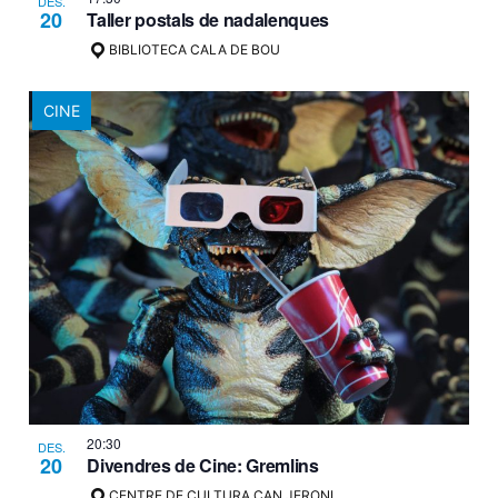
DES.
20
Taller postals de nadalenques
BIBLIOTECA CALA DE BOU
CINE
20:30
DES.
20
Divendres de Cine: Gremlins
CENTRE DE CULTURA CAN JERONI