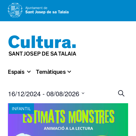
Vés
al
contingut
Espais
Temàtiques
Nav
16/12/2024
 - 
08/08/2026
Cerca
Select
visu
INFANTIL
date.
i
cer