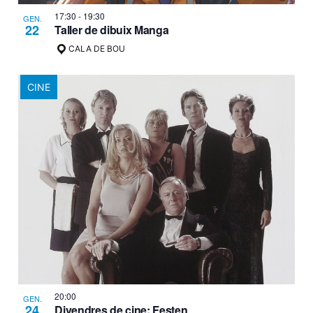
17:30
-
19:30
GEN.
22
Taller de dibuix Manga
CALA DE BOU
CINE
20:00
GEN.
24
Divendres de cine: Festen